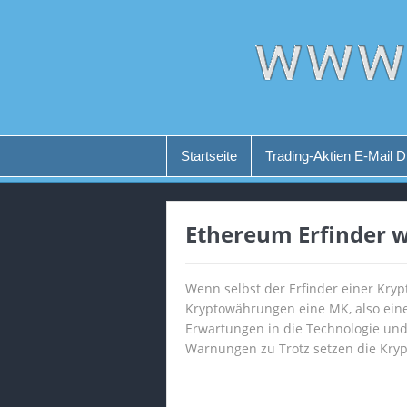
Startseite
Trading-Aktien E-Mail D
Ethereum Erfinder w
Wenn selbst der Erfinder einer Kry
Kryptowährungen eine MK, also eine 
Erwartungen in die Technologie und 
Warnungen zu Trotz setzen die Kryp