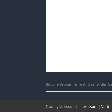
voriger Artikel
Bitcoin-Broker im Test: Das ist der 
TradingAktien.de |
Impressum
|
Vertr