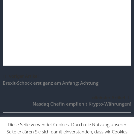
voriger Artikel
Brexit-Schock erst ganz am Anfang: Achtung
nächster Artikel
Nasdaq Chefin empfiehlt Krypto-Währungen!
Diese Seite verwendet Cookies. Durch die Nutzung unserer
Seite erklären Sie sich damit einverstanden, dass wir Cookies
TradingAktien.de |
Impressum
|
Vertrag widerrufen
|
Vertrag