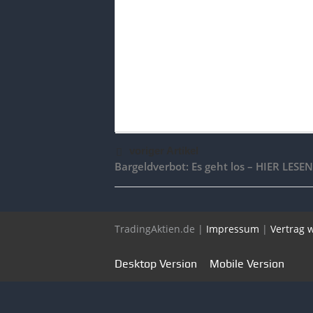
voriger Artikel
Bargeldverbot: Es geht los – HIER LESEN
TradingAktien.de |
Impressum
|
Vertrag 
Desktop Version
Mobile Version