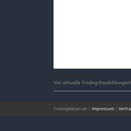
voriger Artikel
Vier aktuelle Trading-Empfehlungen!
TradingAktien.de |
Impressum
|
Vertr