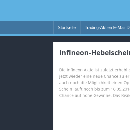
Startseite
Trading-Aktien E-Mail D
Infineon-Hebelsche
Die Infineon Aktie ist zuletzt erheb
jetzt wieder eine neue Chance zu e
auch noch die Möglichkeit einen Op
Schein läuft noch bis zum 16.05.201
Chance auf hohe Gewinne. Das Risik