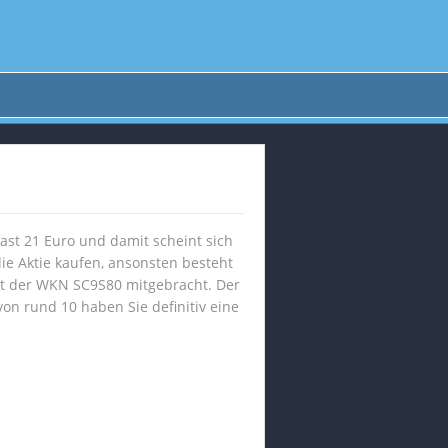
fast 21 Euro und damit scheint sich
e Aktie kaufen, ansonsten besteht
it der WKN SC9S80 mitgebracht. Der
on rund 10 haben Sie definitiv eine