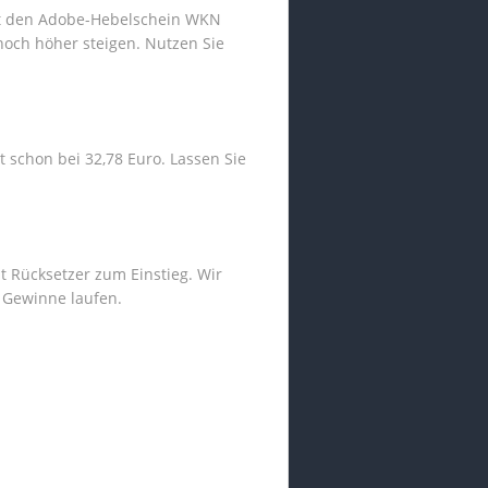
hat den Adobe-Hebelschein WKN
 noch höher steigen. Nutzen Sie
 schon bei 32,78 Euro. Lassen Sie
t Rücksetzer zum Einstieg. Wir
e Gewinne laufen.