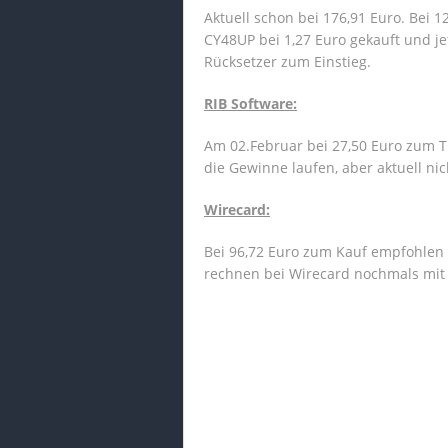
Aktuell schon bei 176,91 Euro. Bei
CY48UP bei 1,27 Euro gekauft und je
Rücksetzer zum Einstieg.
RIB Software:
Am 02.Februar bei 27,50 Euro zum Tr
die Gewinne laufen, aber aktuell nic
Wirecard:
Bei 96,72 Euro zum Kauf empfohlen u
rechnen bei Wirecard nochmals mit d