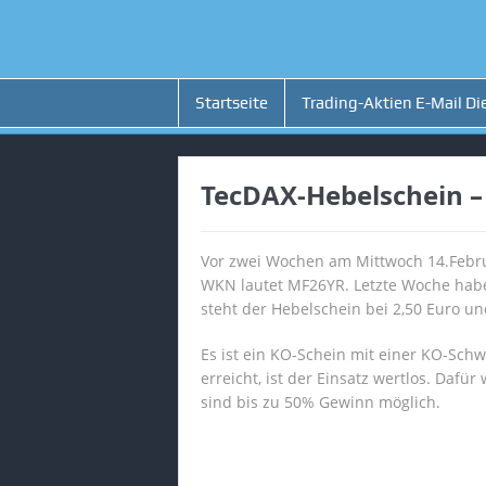
Startseite
Trading-Aktien E-Mail Di
TecDAX-Hebelschein – 
Vor zwei Wochen am Mittwoch 14.Febru
WKN lautet MF26YR. Letzte Woche haben
steht der Hebelschein bei 2,50 Euro u
Es ist ein KO-Schein mit einer KO-Schw
erreicht, ist der Einsatz wertlos. Dafü
sind bis zu 50% Gewinn möglich.