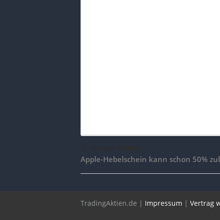
voriger Artikel
Apple-Hebelschein kann schon 50% zu
TradingAktien.de |
Impressum
|
Vertrag 