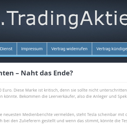
 Dienst
Impressum
Vertrag widerrufen
Vertrag kündig
chten – Naht das Ende?
50 Euro. Diese Marke ist kritisch, denn sie sollte nicht unterschrit
n könnte. Bekommen die Leerverkäufer, also die Anleger und Speku
die neuesten Medienberichte vermelden, steht Tesla scheinbar mi
ch bei den Zulieferern gestellt und wenn das stimmt, könnte die Te