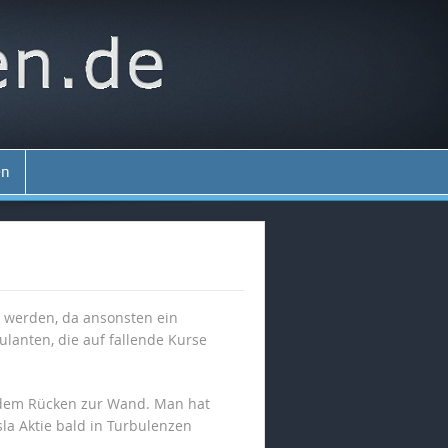
en
ten werden, da ansonsten ein
lanten, die auf fallende Kurse
t dem Rücken zur Wand. Man hat
sla Aktie bald in Turbulenzen