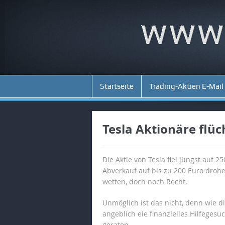
Startseite
Trading-Aktien E-Mail
Tesla Aktionäre flü
Die Aktie von Tesla fiel jüngst auf 2
Abverkauf auf bis zu 200 Euro drohe
wetten, doch noch Recht.
Unmöglich ist das nicht, denn wie 
angeblich eie finanzielles Hilfegesu
geraten.