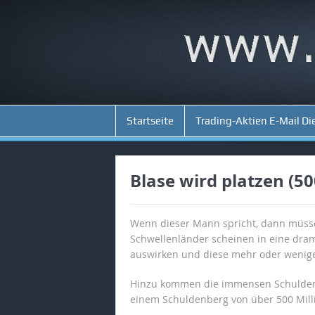
Startseite
Trading-Aktien E-Mail Di
Blase wird platzen (50
Wenn dieser Mann spricht, dann müssen
Schwellenländer scheinen in eine dram
auswirken und diese mehr oder weniger
Hinzu kommen die immensen Schuldenbe
einem Schuldenberg von über 500 Milli