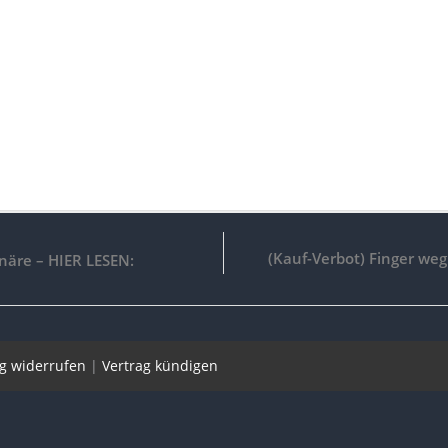
(Kauf-Verbot) Finger we
näre – HIER LESEN:
ag widerrufen
|
Vertrag kündigen