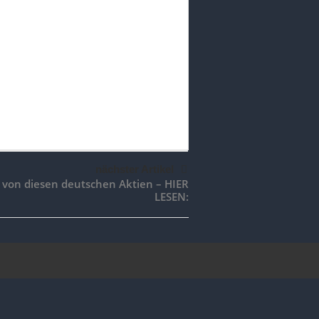
nächster Artikel
g von diesen deutschen Aktien – HIER
LESEN: