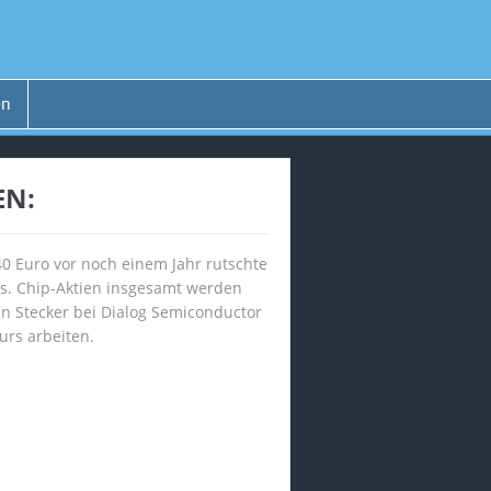
en
EN:
40 Euro vor noch einem Jahr rutschte
aus. Chip-Aktien insgesamt werden
 Stecker bei Dialog Semiconductor
rs arbeiten.