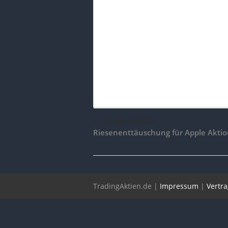
voriger Artikel
Riesenenttäuschung für Apple Aktio
TradingAktien.de |
Impressum
|
Vertr