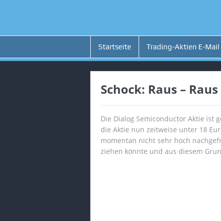
Startseite
Trading-Aktien E-Mail
Schock: Raus – Raus 
Die Dialog Semiconductor Aktie ist 
die Aktie nun zeitweise unter 18 Eur
momentan nicht sehr hoch nachgefr
ziehen könnte und aus diesem Grun